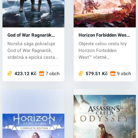
God of War Ragnarök
Horizon Forbidden West
(PS5) key
(PS4/PS5) key
Norská sága pokračuje
Objevte celou cestu hry
God of War Ragnarök,
Horizon Forbidden
srdečná a epická cesta
West™ včetně
po Kratov...
bonusového materiálu...
423.12 Kč
7 obchodech
579.51 Kč
9 obchod