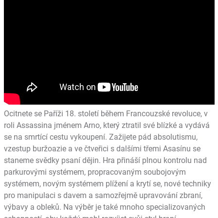
Ocitnete se Paříži 18. století během Francouzské revoluce, v
roli Assassina jménem Arno, který ztratil své blízké a vydává
se na smrtící cestu vykoupení. Zažijete pád absolutismu,
vzestup buržoazie a ve čtveřici s dalšími třemi Asasínu se
staneme svědky psaní dějin. Hra přináší plnou kontrolu nad
parkurovými systémem, propracovaným soubojovým
systémem, novým systémem plížení a krytí se, nové techniky
pro manipulaci s davem a samozřejmě upravování zbraní,
výbavy a obleků. Na výběr je také mnoho specializovaných