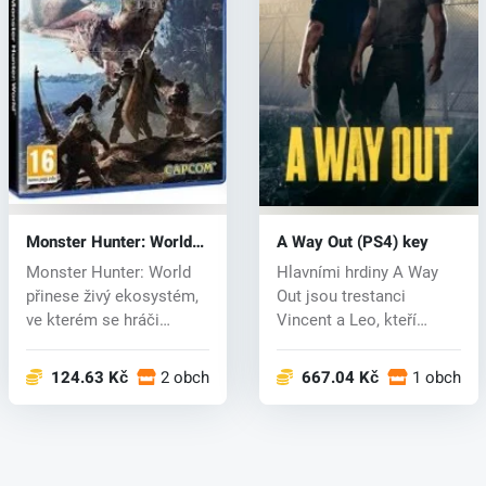
Monster Hunter: World
A Way Out (PS4) key
(PS4) key
Monster Hunter: World
Hlavními hrdiny A Way
přinese živý ekosystém,
Out jsou trestanci
ve kterém se hráči
Vincent a Leo, kteří
postaví do...
pochopitelně...
124.63 Kč
2 obchodech
667.04 Kč
1 obchod