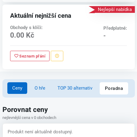
Nejlepší nabídka
Aktuální nejnižší cena
Obchody s klíči:
Předplatné:
0.00 Kč
-
Seznam přání
Ceny
O hře
TOP 30 alternativ
Poradna
Porovnat ceny
nejlevnější cena v 0 obchodech
Produkt není aktuálně dostupný.