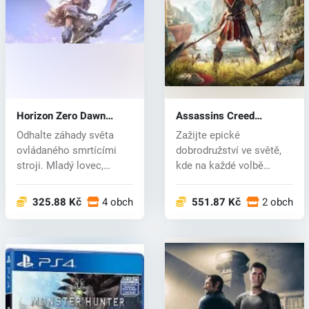
Horizon Zero Dawn
Assassins Creed
(PS4) key
Odyssey (PS4) key
Odhalte záhady světa
Zažijte epické
ovládaného smrtícími
dobrodružství ve světě,
stroji. Mladý lovec,
kde na každé volbě
vyvržen ze s...
záleží. Odsouzený...
325.88 Kč
4 obchodech
551.87 Kč
2 obchod