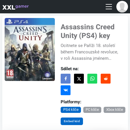
Assassins Creed
Unity (PS4) key
Ocitnete se Paříži 18. století
během Francouzské revoluce,
v roli Assassina jménem
Arno, který ztratil své blízké a
Sdílet na:
vydává se na smrtící cestu
vykoupe...
Platformy:
PS4 klíče
PC klíče
Xbox klíče
Embed kód