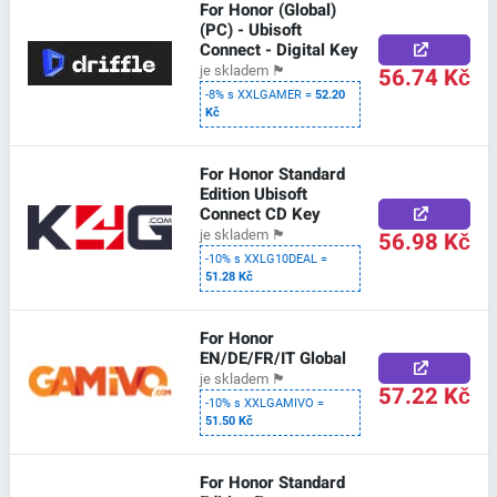
For Honor (Global)
(PC) - Ubisoft
Connect - Digital Key
56.74 Kč
je skladem
🏴
-8% s XXLGAMER =
52.20
Kč
For Honor Standard
Edition Ubisoft
Connect CD Key
56.98 Kč
je skladem
🏴
-10% s XXLG10DEAL =
51.28 Kč
For Honor
EN/DE/FR/IT Global
je skladem
🏴
57.22 Kč
-10% s XXLGAMIVO =
51.50 Kč
For Honor Standard