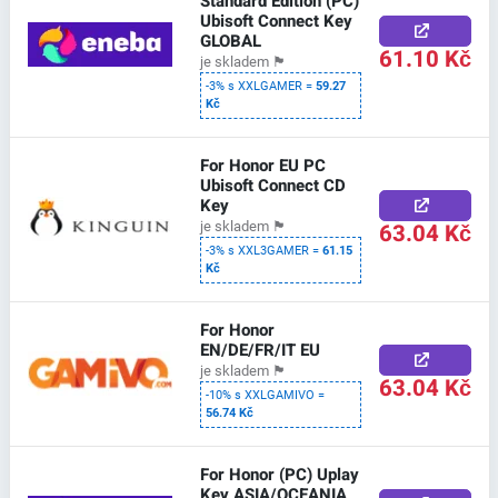
Standard Edition (PC)
Ubisoft Connect Key
GLOBAL
61.10 Kč
je skladem
🏴
-3% s XXLGAMER =
59.27
Kč
For Honor EU PC
Ubisoft Connect CD
Key
63.04 Kč
je skladem
🏴
-3% s XXL3GAMER =
61.15
Kč
For Honor
EN/DE/FR/IT EU
je skladem
🏴
63.04 Kč
-10% s XXLGAMIVO =
56.74 Kč
For Honor (PC) Uplay
Key ASIA/OCEANIA