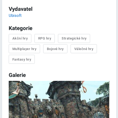
Vydavatel
Ubisoft
Kategorie
Akční hry
RPG hry
Strategické hry
Multiplayer hry
Bojové hry
Válečné hry
Fantasy hry
Galerie