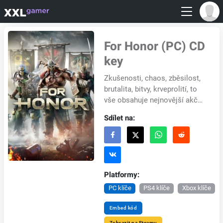
For Honor (PC) CD
key
Zkušenosti, chaos, zběsilost,
brutalita, bitvy, krveprolití, to
vše obsahuje nejnovější akční
titul For Honor od Ubisoftu.
Sdílet na:
For Honor je multiplayerovk...
Platformy:
PC klíče
PS4 klíče
Xbox klíče
Embed kód
Zobrazit na Steamu