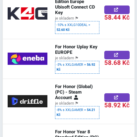
Edition Europe
Ubisoft Connect CD
Key
58.44 Kč
je skladem
🏴
-10% s XXLG10DEAL =
52.60 Kč
For Honor Uplay Key
EUROPE
je skladem
🏴
58.68 Kč
-3% s XXLGAMER =
56.92
Kč
For Honor (Global)
(PC) - Steam
Account
58.92 Kč
je skladem
🏴
-8% s XXLGAMER =
54.21
Kč
For Honor Year 8