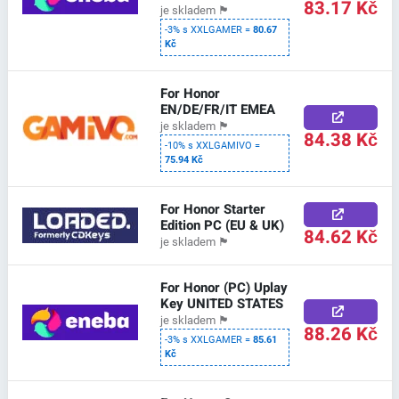
83.17 Kč
je skladem
🏴
-3% s XXLGAMER =
80.67
Kč
For Honor
EN/DE/FR/IT EMEA
je skladem
🏴
84.38 Kč
-10% s XXLGAMIVO =
75.94 Kč
For Honor Starter
Edition PC (EU & UK)
84.62 Kč
je skladem
🏴
For Honor (PC) Uplay
Key UNITED STATES
je skladem
🏴
88.26 Kč
-3% s XXLGAMER =
85.61
Kč