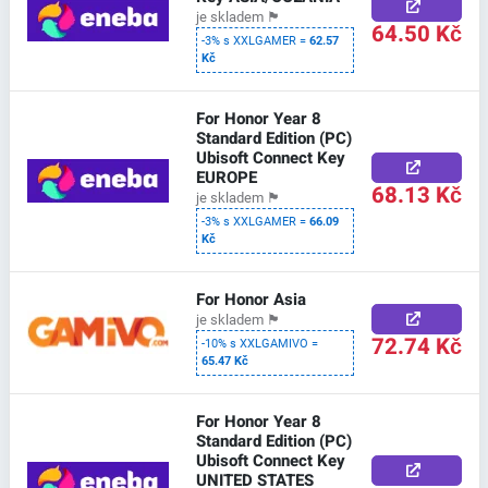
je skladem
🏴
64.50 Kč
-3% s XXLGAMER =
62.57
Kč
For Honor Year 8
Standard Edition (PC)
Ubisoft Connect Key
EUROPE
68.13 Kč
je skladem
🏴
-3% s XXLGAMER =
66.09
Kč
For Honor Asia
je skladem
🏴
72.74 Kč
-10% s XXLGAMIVO =
65.47 Kč
For Honor Year 8
Standard Edition (PC)
Ubisoft Connect Key
UNITED STATES