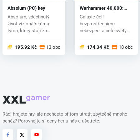
Absolum (PC) key
Warhammer 40,000:
Space Marine 2 (PC) key
Absolum, vdechnutý
Galaxie čelí
život vizionářskému
bezprostřednímu
týmu, který stojí za
nebezpečí a celé světy
novým pojetím b...
podléhají zkáze. Impéri...
195.92 Kč
13 obchodech
174.34 Kč
18 obcho
Rádi hrajete hry, ale nechcete přitom utratit zbytečně mnoho
peněz? Porovnejte si ceny her u nás a ušetřete.