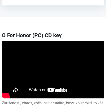
O For Honor (PC) CD key
Zkušenosti, chaos, zběsilost, brutalita, bitvy, krveprolití, to vše