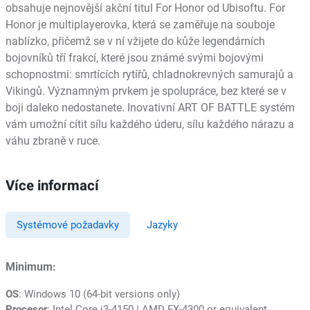
obsahuje nejnovější akční titul For Honor od Ubisoftu. For
Honor je multiplayerovka, která se zaměřuje na souboje
nablízko, přičemž se v ní vžijete do kůže legendárních
bojovníků tří frakcí, které jsou známé svými bojovými
schopnostmi: smrtících rytířů, chladnokrevných samurajů a
Vikingů. Významným prvkem je spolupráce, bez které se v
boji daleko nedostanete. Inovativní ART OF BATTLE systém
vám umožní cítit sílu každého úderu, sílu každého nárazu a
váhu zbraně v ruce.
Více informací
Systémové požadavky
Jazyky
Minimum:
OS
: Windows 10 (64-bit versions only)
Procesor
: Intel Core i3-4150 | AMD FX-4300 or equivalent