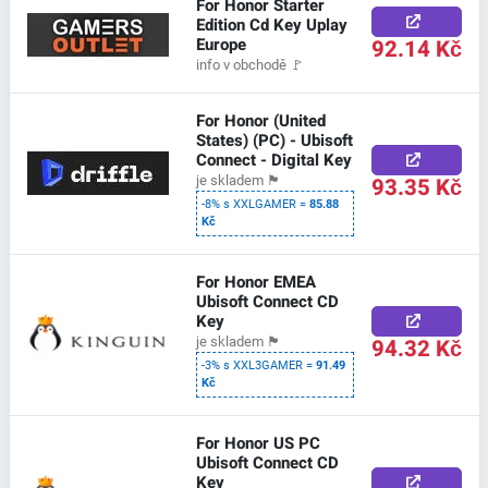
For Honor Starter
Edition Cd Key Uplay
Europe
92.14 Kč
info v obchodě
🚩
For Honor (United
States) (PC) - Ubisoft
Connect - Digital Key
93.35 Kč
je skladem
🏴
-8% s XXLGAMER =
85.88
Kč
For Honor EMEA
Ubisoft Connect CD
Key
94.32 Kč
je skladem
🏴
-3% s XXL3GAMER =
91.49
Kč
For Honor US PC
Ubisoft Connect CD
Key