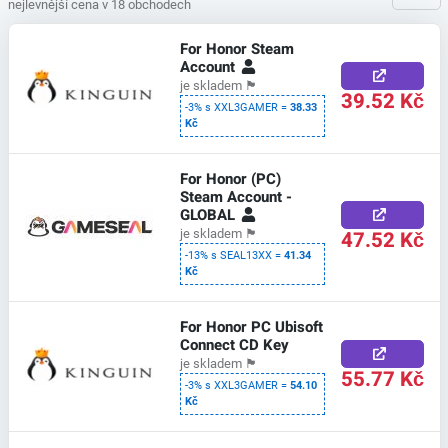
nejlevnější cena v 18 obchodech
For Honor Steam
Account
je skladem
🏴
39.52 Kč
-3% s XXL3GAMER =
38.33
Kč
For Honor (PC)
Steam Account -
GLOBAL
47.52 Kč
je skladem
🏴
-13% s SEAL13XX =
41.34
Kč
For Honor PC Ubisoft
Connect CD Key
je skladem
🏴
55.77 Kč
-3% s XXL3GAMER =
54.10
Kč