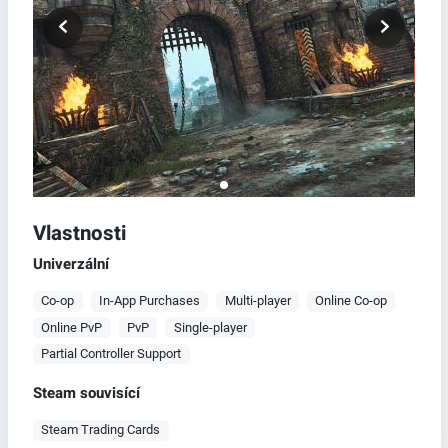
Vlastnosti
Univerzální
Co-op
In-App Purchases
Multi-player
Online Co-op
Online PvP
PvP
Single-player
Partial Controller Support
Steam souvisící
Steam Trading Cards