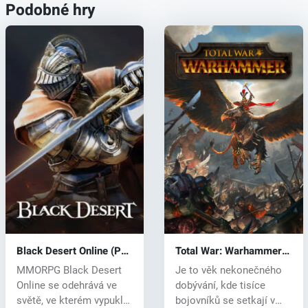
Podobné hry
Black Desert Online (PC)
Total War: Warhammer
CD key
(PC) CD key
MMORPG Black Desert
Je to věk nekonečného
Online se odehrává ve
dobývání, kde tisíce
světě, ve kterém vypukl
bojovníků se setkají v