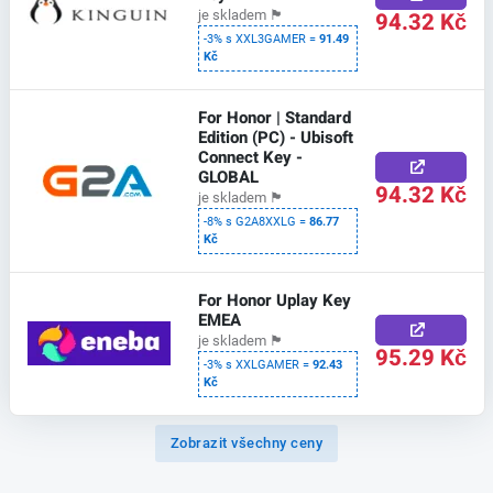
94.32 Kč
je skladem
🏴
-3% s XXL3GAMER =
91.49
Kč
For Honor | Standard
Edition (PC) - Ubisoft
Connect Key -
GLOBAL
94.32 Kč
je skladem
🏴
-8% s G2A8XXLG =
86.77
Kč
For Honor Uplay Key
EMEA
je skladem
🏴
95.29 Kč
-3% s XXLGAMER =
92.43
Kč
Zobrazit všechny ceny