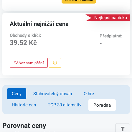
Nejlepší nabídka
Aktuální nejnižší cena
Obchody s klíči:
Předplatné:
39.52 Kč
-
Seznam přání
Ceny
Stahovatelný obsah
O hře
Historie cen
TOP 30 alternativ
Poradna
Porovnat ceny