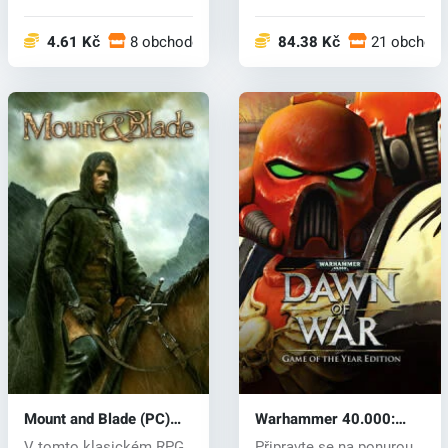
konflikt...
obrovskýc...
4.61 Kč
8 obchodech
84.38 Kč
21 obchod
Mount and Blade (PC)
Warhammer 40.000:
CD key
Dawn of War (PC) CD
V tomto klasickém RPG
Připravte se na ponurou,