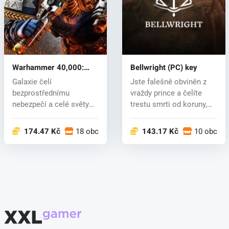
Warhammer 40,000:
Bellwright (PC) key
Space Marine 2 (PC) key
Galaxie čelí
Jste falešně obviněn z
bezprostřednímu
vraždy prince a čelíte
nebezpečí a celé světy
trestu smrti od koruny,
podléhají zkáze. Impéri...
skrýv...
174.47 Kč
18 obchodech
143.17 Kč
10 obcho