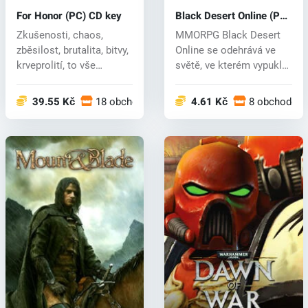
For Honor (PC) CD key
Black Desert Online (PC)
CD key
Zkušenosti, chaos,
MMORPG Black Desert
zběsilost, brutalita, bitvy,
Online se odehrává ve
krveprolití, to vše
světě, ve kterém vypukl
obsahuj...
konflikt...
39.55 Kč
18 obchodech
4.61 Kč
8 obchodech