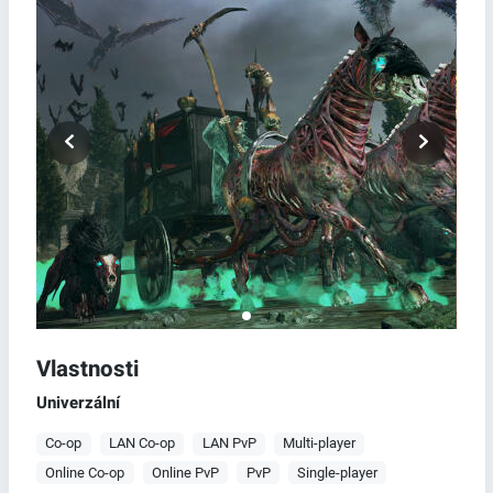
Vlastnosti
Univerzální
Co-op
LAN Co-op
LAN PvP
Multi-player
Online Co-op
Online PvP
PvP
Single-player