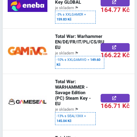
Key GLOBAL
164.77 Kč
je skladem
🏴
-3% s XXLGAMER =
159.83 Kč
Total War: Warhammer
EN/DE/FR/IT/PL/CS/RU
EU
166.22 Kč
je skladem
🏴
-10% s XXLGAMIVO =
149.60
Kč
Total War:
WARHAMMER -
Savage Edition
(PC) Steam Key -
EU
166.71 Kč
je skladem
🏴
-13% s SEAL13XX =
145.04 Kč