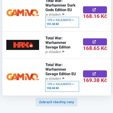
Total War:
Warhammer Dark
Gods Edition EU
168.16 Kč
je skladem
🏴
-10% s XXLGAMIVO =
151.34 Kč
Total War:
Warhammer
Savage Edition
168.65 Kč
je skladem
🏴
Total War:
Warhammer
Savage Edition EU
169.38 Kč
je skladem
🏴
-10% s XXLGAMIVO =
152.44 Kč
Zobrazit všechny ceny