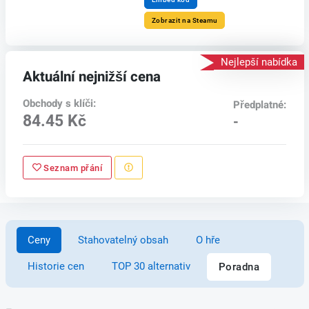
Zobrazit na Steamu
Nejlepší nabídka
Aktuální nejnižší cena
Obchody s klíči:
Předplatné:
84.45 Kč
-
Seznam přání
Ceny
Stahovatelný obsah
O hře
Historie cen
TOP 30 alternativ
Poradna