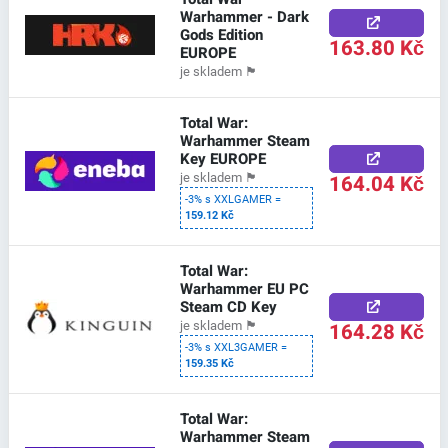
Warhammer - Dark
Gods Edition
163.80 Kč
EUROPE
je skladem
🏴
Total War:
Warhammer Steam
Key EUROPE
164.04 Kč
je skladem
🏴
-3% s XXLGAMER =
159.12 Kč
Total War:
Warhammer EU PC
Steam CD Key
164.28 Kč
je skladem
🏴
-3% s XXL3GAMER =
159.35 Kč
Total War:
Warhammer Steam