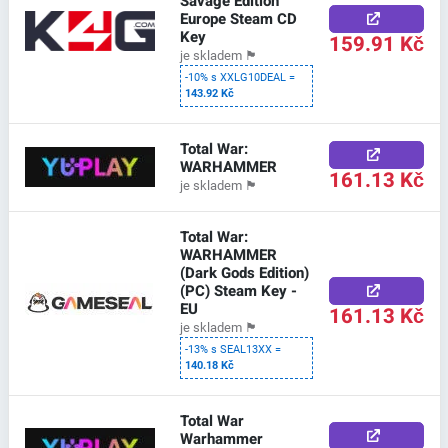
Savage Edition
Europe Steam CD
Key
159.91 Kč
je skladem
🏴
-10% s XXLG10DEAL =
143.92 Kč
Total War:
WARHAMMER
161.13 Kč
je skladem
🏴
Total War:
WARHAMMER
(Dark Gods Edition)
(PC) Steam Key -
EU
161.13 Kč
je skladem
🏴
-13% s SEAL13XX =
140.18 Kč
Total War
Warhammer