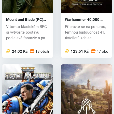
Mount and Blade (PC)
Warhammer 40.000:
CD key
Dawn of War (PC) CD
V tomto klasickém RPG
Připravte se na ponurou,
key
si vytvoříte postavu
temnou budoucnost 41.
podle své fantazie a pak
tisíciletí, kde se
s ní vy...
mimozemsk...
24.02 Kč
18 obchodech
123.51 Kč
17 obcho