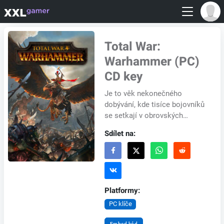
Total War:
Warhammer (PC)
CD key
Je to věk nekonečného
dobývání, kde tisíce bojovníků
se setkají v obrovských
bitvách o nadvládu nad
Sdílet na:
světem. Kromě tisíců
bojovníků setkáte na bojišti...
Platformy:
PC klíče
Embed kód