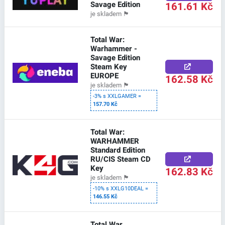
Savage Edition
161.61 Kč
je skladem
🏴
Total War:
Warhammer -
Savage Edition
Steam Key
EUROPE
162.58 Kč
je skladem
🏴
-3% s XXLGAMER =
157.70 Kč
Total War:
WARHAMMER
Standard Edition
RU/CIS Steam CD
Key
162.83 Kč
je skladem
🏴
-10% s XXLG10DEAL =
146.55 Kč
Total War