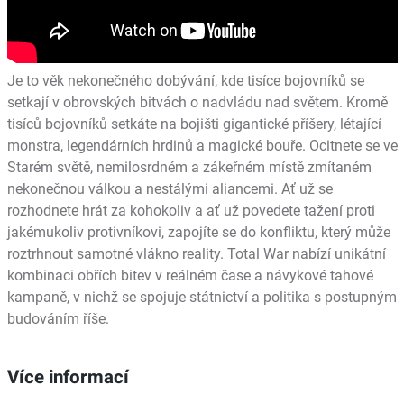
Je to věk nekonečného dobývání, kde tisíce bojovníků se
setkají v obrovských bitvách o nadvládu nad světem. Kromě
tisíců bojovníků setkáte na bojišti gigantické příšery, létající
monstra, legendárních hrdinů a magické bouře. Ocitnete se ve
Starém světě, nemilosrdném a zákeřném místě zmítaném
nekonečnou válkou a nestálými aliancemi. Ať už se
rozhodnete hrát za kohokoliv a ať už povedete tažení proti
jakémukoliv protivníkovi, zapojíte se do konfliktu, který může
roztrhnout samotné vlákno reality. Total War nabízí unikátní
kombinaci obřích bitev v reálném čase a návykové tahové
kampaně, v nichž se spojuje státnictví a politika s postupným
budováním říše.
Více informací