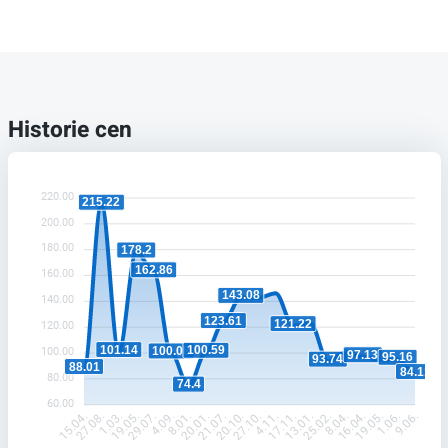
Historie cen
220.00
215.22
200.00
180.00
178.2
162.86
160.00
143.08
140.00
123.61
121.22
120.00
101.14
100.59
100.08
100.00
97.13
95.16
93.74
88.01
84.11
80.00
74.4
60.00
27.08.
1.03.
19.05.
29.07.
4.09.
8.01.
20.01.
21.07.
20.10.
27.10.
4.11.
17.11.
13.01.
25.02.
8.04.
16.04.
19.05.
1.06.
15.04.
9.06.