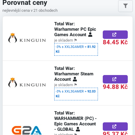
Porovnat ceny
nejlevnější cena v 21 obchodech
Total War:
Warhammer PC Epic
Games Account
84.45 Kč
je skladem
🏴
-3% s XXL3GAMER =
81.92
Kč
Total War:
Warhammer Steam
Account
94.88 Kč
je skladem
🏴
-3% s XXL3GAMER =
92.03
Kč
Total War:
WARHAMMER (PC) -
Epic Games Account
- GLOBAL
95.37 Kč
je skladem
🏴