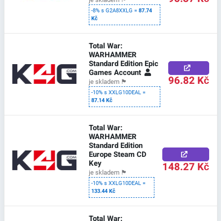
-8% s G2A8XXLG =
87.74
Kč
Total War:
WARHAMMER
Standard Edition Epic
Games Account
96.82 Kč
je skladem
🏴
-10% s XXLG10DEAL =
87.14 Kč
Total War:
WARHAMMER
Standard Edition
Europe Steam CD
Key
148.27 Kč
je skladem
🏴
-10% s XXLG10DEAL =
133.44 Kč
Total War: