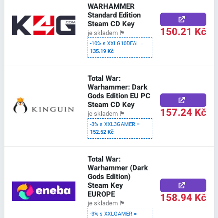
WARHAMMER
Standard Edition
Steam CD Key
150.21 Kč
je skladem
🏴
-10% s XXLG10DEAL =
135.19 Kč
Total War:
Warhammer: Dark
Gods Edition EU PC
Steam CD Key
157.24 Kč
je skladem
🏴
-3% s XXL3GAMER =
152.52 Kč
Total War:
Warhammer (Dark
Gods Edition)
Steam Key
EUROPE
158.94 Kč
je skladem
🏴
-3% s XXLGAMER =