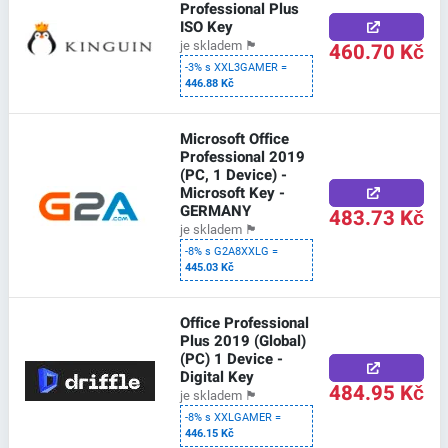
Professional Plus
ISO Key
460.70 Kč
je skladem
🏴
-3% s XXL3GAMER =
446.88 Kč
Microsoft Office
Professional 2019
(PC, 1 Device) -
Microsoft Key -
GERMANY
483.73 Kč
je skladem
🏴
-8% s G2A8XXLG =
445.03 Kč
Office Professional
Plus 2019 (Global)
(PC) 1 Device -
Digital Key
484.95 Kč
je skladem
🏴
-8% s XXLGAMER =
446.15 Kč