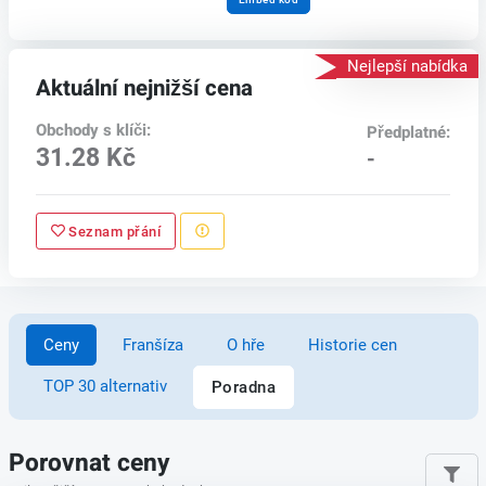
Nejlepší nabídka
Aktuální nejnižší cena
Obchody s klíči:
Předplatné:
31.28 Kč
-
Seznam přání
Ceny
Franšíza
O hře
Historie cen
TOP 30 alternativ
Poradna
Porovnat ceny