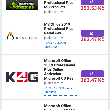
Professional Plus
MS Products
353.53 Kč
je skladem
🏴
MS Office 2019
Professional Plus
Retail Key
363.47 Kč
je skladem
🏴
-3% s XXL3GAMER =
352.57 Kč
Microsoft Office
2019 Professional
Plus Online
Activation
Microsoft CD Key
363.47 Kč
je skladem
🏴
-10% s XXLG10DEAL =
327.12 Kč
Microsoft Office