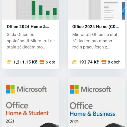
Office 2024 Home &
Office 2024 Home (CD
Business (CD key)
key)
Sada Office od
Microsoft Office se stal
společnosti Microsoft se
základem pro mnoho
stala základem pro
rodin pracujících z
mnoho rodin prac...
domova. S p...
1,211.15 Kč
6 obchodech
193.74 Kč
8 obchod