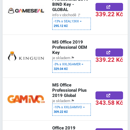
BIND Key -
GLOBAL
339.22 Kč
info v obchodě
🚩
-13% s SEAL13XX =
295.12 Kč
MS Office 2019
Professional OEM
Key
339.22 Kč
je skladem
🏴
-3% s XXL3GAMER =
329.04 Kč
MS Office
Professional Plus
2019 Global
343.58 Kč
je skladem
🏴
-10% s XXLGAMIVO =
309.22 Kč
Office 2019