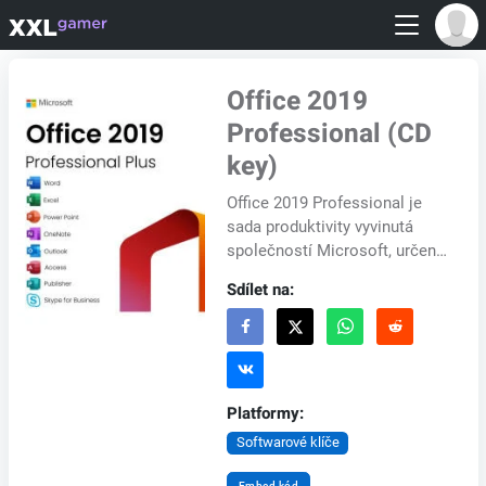
Office 2019
Professional (CD
key)
Office 2019 Professional je
sada produktivity vyvinutá
společností Microsoft, určená
pro firmy a profesionály, kteří
Sdílet na:
vyžadují pokročilé funkce při
vyt...
Platformy:
Softwarové klíče
Embed kód