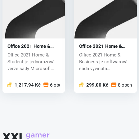
Office 2021 Home &
Office 2021 Home &
Student (CD key)
Business (CD key)
Office 2021 Home &
Office 2021 Home &
Student je jednorázová
Business je softwarová
verze sady Microsoft
sada vyvinutá
Office u...
společností Mic...
1,217.94 Kč
6 obchodech
299.00 Kč
8 obchod