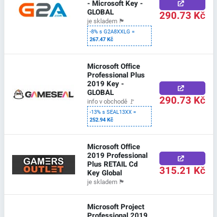
- Microsoft Key -
GLOBAL
290.73 Kč
je skladem
🏴
-8% s G2A8XXLG =
267.47 Kč
Microsoft Office
Professional Plus
2019 Key -
GLOBAL
290.73 Kč
info v obchodě
🚩
-13% s SEAL13XX =
252.94 Kč
Microsoft Office
2019 Professional
Plus RETAIL Cd
315.21 Kč
Key Global
je skladem
🏴
Microsoft Project
Professional 2019