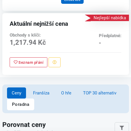
Nejlepší nabídka
Aktuální nejnižší cena
Obchody s klíči:
Předplatné:
1,217.94 Kč
-
Seznam přání
Ceny
Franšíza
O hře
TOP 30 alternativ
Poradna
Porovnat ceny