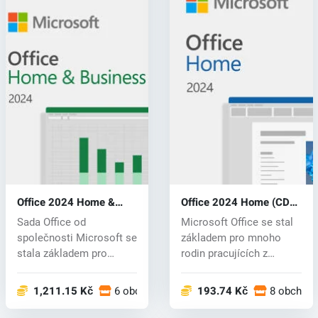
Office 2024 Home &
Office 2024 Home (CD
Business (CD key)
key)
Sada Office od
Microsoft Office se stal
společnosti Microsoft se
základem pro mnoho
stala základem pro
rodin pracujících z
mnoho rodin prac...
domova. S p...
1,211.15 Kč
6 obchodech
193.74 Kč
8 obchod