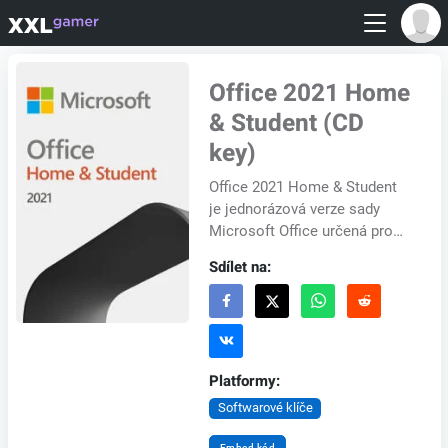
Office 2021 Home
& Student (CD
key)
Office 2021 Home & Student
je jednorázová verze sady
Microsoft Office určená pro
studenty, rodiny a malé firmy.
Sdílet na:
Obsahuje základní nástroje
produkt...
Platformy:
Softwarové klíče
Embed kód