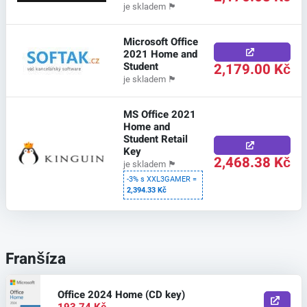
je skladem
🏴
Microsoft Office
2021 Home and
Student
2,179.00 Kč
je skladem
🏴
MS Office 2021
Home and
Student Retail
Key
2,468.38 Kč
je skladem
🏴
-3% s XXL3GAMER =
2,394.33 Kč
Franšíza
Office 2024 Home (CD key)
193.74 Kč