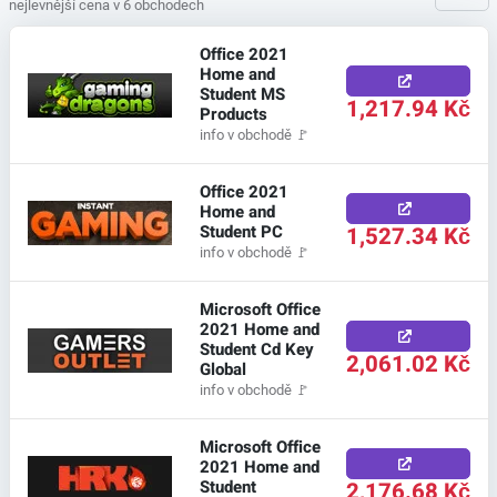
nejlevnější cena v 6 obchodech
Office 2021
Home and
Student MS
1,217.94 Kč
Products
info v obchodě
🚩
Office 2021
Home and
Student PC
1,527.34 Kč
info v obchodě
🚩
Microsoft Office
2021 Home and
Student Cd Key
2,061.02 Kč
Global
info v obchodě
🚩
Microsoft Office
2021 Home and
Student
2,176.68 Kč