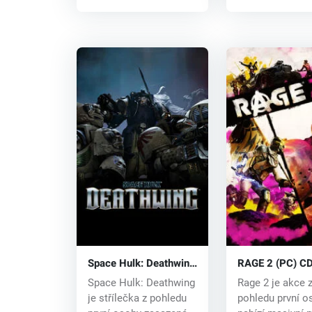
Space Hulk: Deathwing
RAGE 2 (PC) CD
(PC) CD key
Space Hulk: Deathwing
Rage 2 je akce 
je střílečka z pohledu
pohledu první o