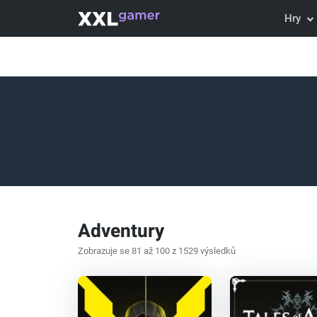
Hry
Adventury
Zobrazuje se 81 až 100 z 1529 výsledků