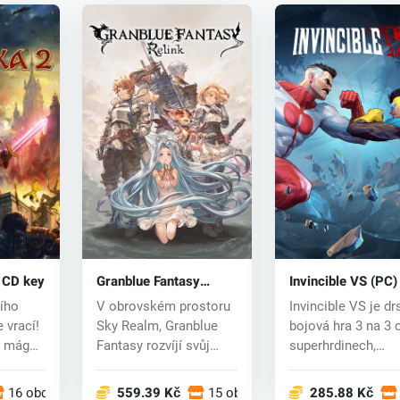
 CD key
Granblue Fantasy
Invincible VS (PC)
Relink (PC) key
ího
V obrovském prostoru
Invincible VS je dr
 vrací!
Sky Realm, Granblue
bojová hra 3 na 3 
a mágů
Fantasy rozvíjí svůj
superhrdinech,
dobrodružný p...
zasazená do světa.
16 obchodech
559.39 Kč
15 obchodech
285.88 Kč