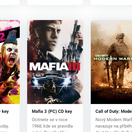
 key
Mafia 3 (PC) CD key
Call of Duty: Mode
Warfare 2 (PC) CD
z
Ocitnete se v roce
Nový Modern Warf
soby,
1968, kde se pravidla
navazuje na příběh