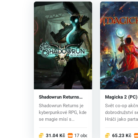
Shadowrun Returns
Magicka 2 (PC)
(PC) CD key
Shadowrun Returns je
Svět co-op akčn
kyberpunkové RPG, kde
dobrodružství se
se magie mísí s
Hráči jako part
moderní techniko...
v typickýc...
31.04 Kč
17 obchodech
65.23 Kč