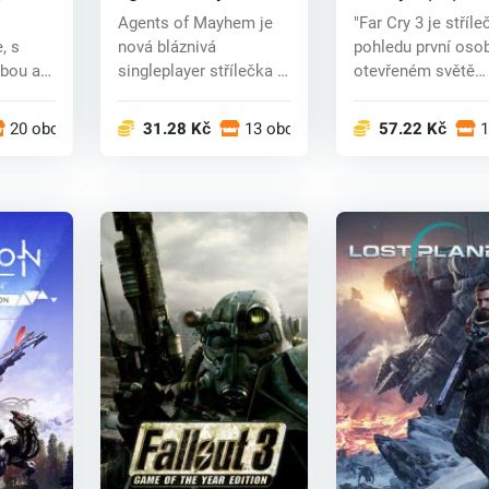
(PC) CD key
Agents of Mayhem je
"Far Cry 3 je stříle
, s
nová bláznivá
pohledu první oso
bou as
singleplayer střílečka z
otevřeném světě
iky.
pohledu třetí os...
odehrá...
20 obchodech
31.28 Kč
13 obchodech
57.22 Kč
1