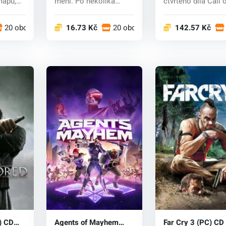
mapu,
mění. Po několika
čtvrtého díla Call 
..
letech bojů ve V...
Duty, který...
20 obchodech
16.73 Kč
20 obchodech
142.57 Kč
) CD
Agents of Mayhem
Far Cry 3 (PC) CD