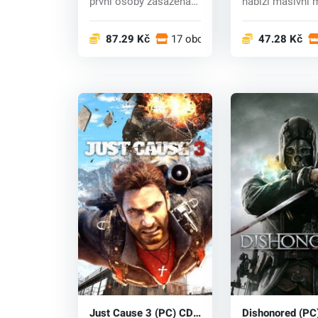
první osoby zasazená
nabízí masivní 
do světa...
exploze, vozidla.
87.29 Kč
17 obchodech
47.28 Kč
Just Cause 3 (PC) CD
Dishonored (PC