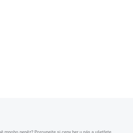
ečně mnoho peněz? Porovnejte si ceny her u nás a ušetřete.