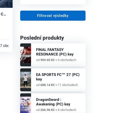
) CD
Filtrovat výsledky
Poslední produkty
sou
7 obchodech
FINAL FANTASY
RESONANCE (PC) key
od
969.65 Kč
v 6 obchodech
EA SPORTS FC™ 27 (PC)
key
od
688.14 Kč
v 11 obchodech
DragonSword :
Awakening (PC) key
od
266.96 Kč
v 8 obchodech