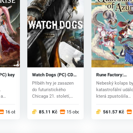
(PC) key
Watch Dogs (PC) CD
Rune Factory:
key
Guardians of Azu
Příběh hry je zasazen
Nebeský kolaps by
(PC) key
.
do futuristického
katastrofální událo
 a
Chicaga 21. století,
která zpustošila
ádněte
které je propo...
východní země A..
16 obchodech
85.11 Kč
15 obchodech
561.57 Kč