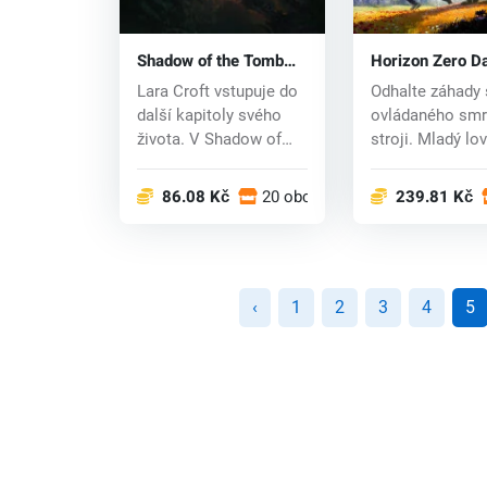
Shadow of the Tomb
Horizon Zero D
Raider (PC) CD key
(PC) key
Lara Croft vstupuje do
Odhalte záhady 
další kapitoly svého
ovládaného smr
života. V Shadow of
stroji. Mladý lo
the Tomb Ra...
vyvržen ze s...
86.08 Kč
20 obchodech
239.81 Kč
‹
1
2
3
4
5