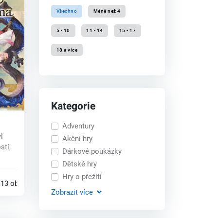
Všechno
Méně než 4
5 - 10
11 - 14
15 - 17
18 a více
Kategorie
Adventury
ma
l
Akční hry
stí,
Dárkové poukázky
Dětské hry
.
Hry o přežití
13 obchodech
Zobrazit
více