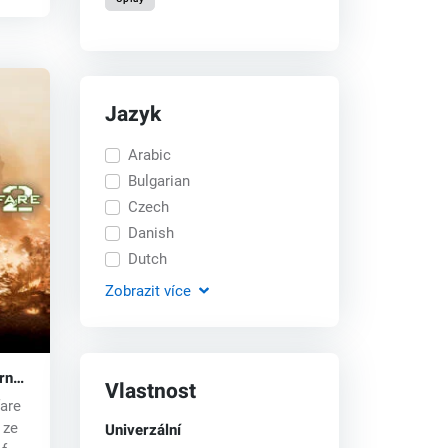
Jazyk
Arabic
Bulgarian
Czech
Danish
Dutch
Zobrazit
více
rn
Vlastnost
 key
are
Univerzální
 ze