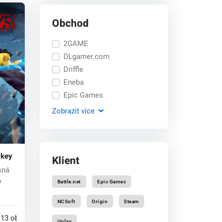
Obchod
2GAME
DLgamer.com
Driffle
Eneba
Epic Games
Zobrazit
více
 key
Klient
sná
o
Battle.net
Epic Games
..
NCSoft
Origin
Steam
13 obchodech
Uplay