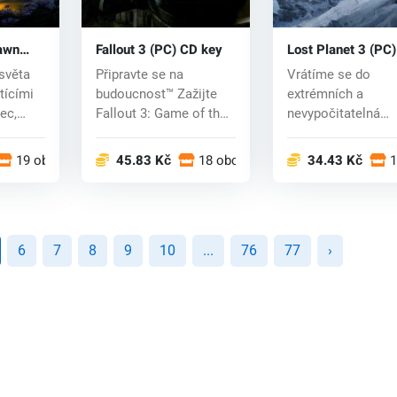
awn
Fallout 3 (PC) CD key
Lost Planet 3 (PC
key
světa
Připravte se na
Vrátíme se do
tícími
budoucnost™ Zažijte
extrémních a
vec,
Fallout 3: Game of the
nevypočitatelná
Year Edition, ne...
podmínek, které j
charakteris...
19 obchodech
45.83 Kč
18 obchodech
34.43 Kč
1
6
7
8
9
10
...
76
77
›