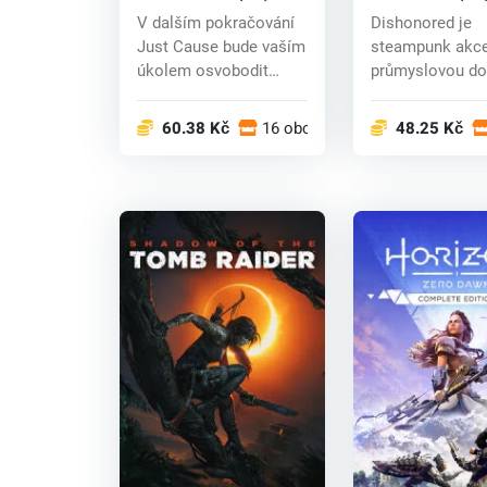
key
key
V dalším pokračování
Dishonored je
Just Cause bude vaším
steampunk akce
úkolem osvobodit
průmyslovou do
ostrovní zemi z...
tajemstvím myst
Př...
60.38 Kč
16 obchodech
48.25 Kč