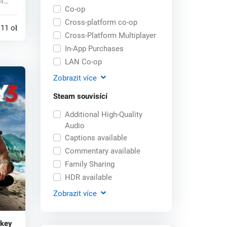
of
Co-op
Cross-platform co-op
11 obchodech
Cross-Platform Multiplayer
In-App Purchases
LAN Co-op
Zobrazit
více
Steam souvisící
Additional High-Quality
Audio
Captions available
Commentary available
Family Sharing
HDR available
Zobrazit
více
 key