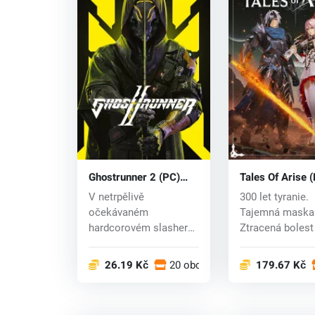
Ghostrunner 2 (PC)
Tales Of Arise 
key
V netrpělivě
300 let tyranie.
očekávaném
Tajemná maska
hardcorovém slasheru
Ztracená bolest
z pohledu první osoby
vzpomínky. Ovl
poteče k...
Blaz...
26.19 Kč
20 obchodech
179.67 Kč