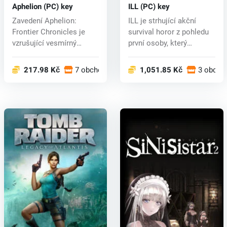
Aphelion (PC) key
ILL (PC) key
Zavedení Aphelion:
ILL je strhující akční
Frontier Chronicles je
survival horor z pohledu
vzrušující vesmírný
první osoby, který
bojový simulá...
prověří...
217.98 Kč
7 obchodech
1,051.85 Kč
3 obcho