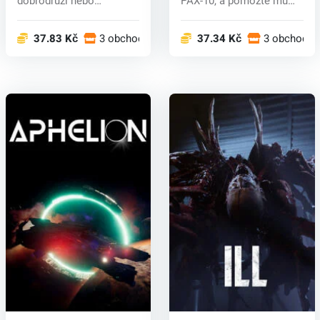
dobrodruzi nebo
PAX-10, a pomozte mu
bojovníci, kteří se...
získat jeho svobod...
37.83 Kč
3 obchodech
37.34 Kč
3 obchodec