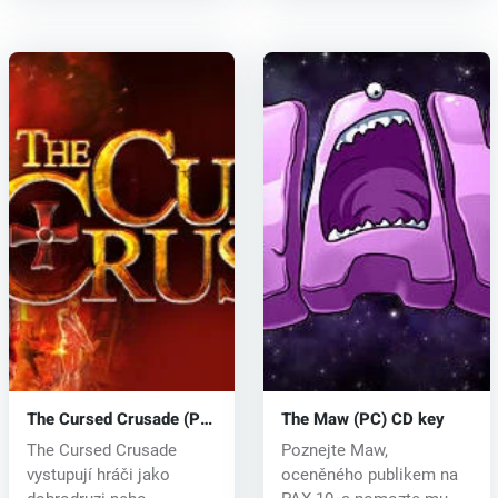
The Cursed Crusade (PC)
The Maw (PC) CD key
CD key
The Cursed Crusade
Poznejte Maw,
vystupují hráči jako
oceněného publikem na