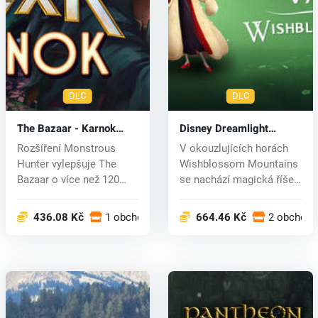
DLC
DLC
The Bazaar - Karnok
Disney Dreamlight
(PC) key
Valley: Wishblossom
Rozšíření Monstrous
V okouzlujících horách
Ranch (PC) key
Hunter vylepšuje The
Wishblossom Mountains
Bazaar o více než 120
se nachází magická říše
nových předm...
poháně...
436.08 Kč
1 obchodech
664.46 Kč
2 obchode