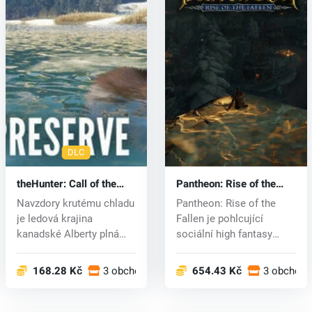
DLC
theHunter: Call of the
Pantheon: Rise of the
Wild™ - Alberta Hunting
Fallen (PC) key
Navzdory krutému chladu
Pantheon: Rise of the
Preserve (PC) key
je ledová krajina
Fallen je pohlcující
kanadské Alberty plná
sociální high fantasy
života – po...
MMO, které...
168.28 Kč
3 obchodech
654.43 Kč
3 obchode