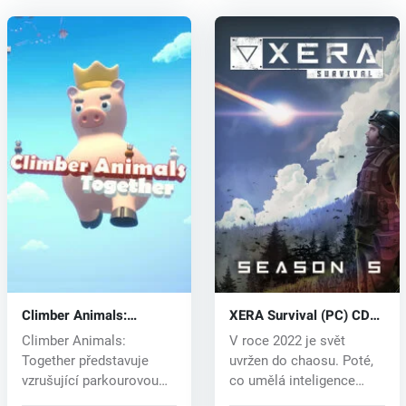
Climber Animals:
XERA Survival (PC) CD
Together (PC) key
key
Climber Animals:
V roce 2022 je svět
Together představuje
uvržen do chaosu. Poté,
vzrušující parkourovou
co umělá inteligence
výzvu pro 1 až...
získala vě...