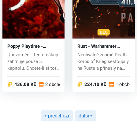
DLC
Poppy Playtime -
Rust - Warhammer
Chapter 5 (PC) key
40,000 Pack (PC) key
Upozornění: Tento nákup
Nechvalně známé Death
zahrnuje pouze 5.
Korps of Krieg sestoupily
kapitolu. Chcete-li si toto
na Ruste a přinesly na
DLC z...
ostr...
436.08 Kč
2 obchodech
224.10 Kč
1 obchode
« předchozí
další »